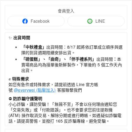
會員登入
Facebook
LINE
✨
出貨時間
「中秋禮盒」
出貨時間：8/17 起將依訂單成立順序與選
擇的到貨週期陸續安排出貨。
「磅蛋糕」、「曲奇」、「伴手禮系列」
出貨時間
：
本
賣場商品均為接單後新鮮製作，下單後約 5 個工作天內
出貨。
✊
特殊需求
如您有急件或特殊需求，請提前透過 Line 官方帳
號
@everywei (點擊加入)
客服聯繫我們
⛔
防詐騙守護聲明
小心詐騙，謹防受騙！「無薇不至」不會以任何理由通知您
「交易失敗」或「付款錯誤」。也不會要求您前往提款機
(ATM) 操作取消交易、解除分期或進行轉帳。如遇疑似詐騙電
話，請提高警惕，並撥打 165 反詐騙專線，避免受騙。