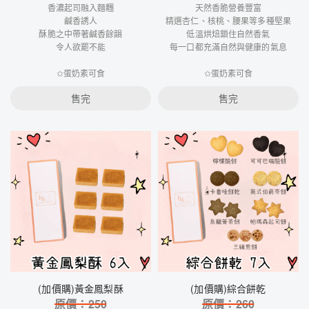
香濃起司融入麵糰
天然香脆營養豐富
鹹香誘人
精選杏仁、核桃、腰果等多種堅果
酥脆之中帶著鹹香餘韻
低溫烘焙鎖住自然香氣
令人欲罷不能
每一口都充滿自然與健康的氣息
✩蛋奶素可食
✩蛋奶素可食
售完
售完
(加價購)黃金鳳梨酥
(加價購)綜合餅乾
原價：
250
原價：
260