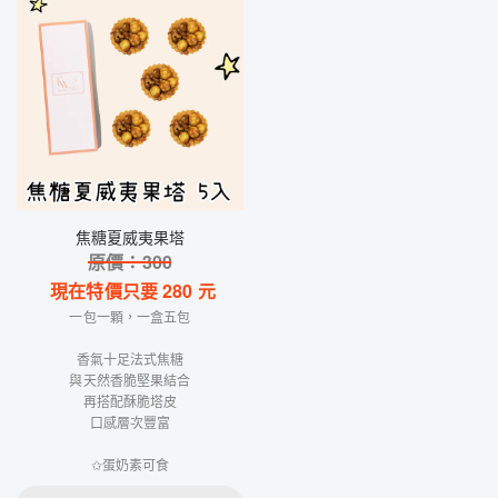
焦糖夏威夷果塔
原價：
300
現在特價只要
280
元
一包一顆，一盒五包
香氣十足法式焦糖
與天然香脆堅果結合
再搭配酥脆塔皮
口感層次豐富
✩蛋奶素可食