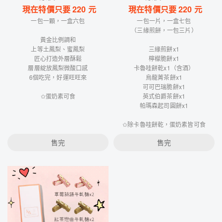
現在特價只要
220
元
現在特價只要
220
元
一包一顆，一盒六包
一包一片，一盒七包
（三緣煎餅，一包三片）
黃金比例調和
上等土鳳梨、蜜鳳梨
三緣煎餅x1
匠心打造外層酥鬆
檸檬脆餅x1
層層綻放鳳梨微酸口感
卡魯哇餅乾x1（含酒）
6個吃完，好運旺旺來
烏龍菁茶餅x1
可可巴瑞脆餅x1
✩蛋奶素可食
英式伯爵茶餅x1
帕瑪森起司圓餅x1
✩除卡魯哇餅乾，蛋奶素皆可食
售完
售完