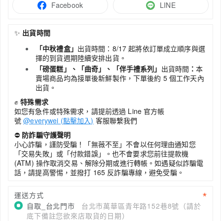
Facebook
LINE
✨
出貨時間
「中秋禮盒」
出貨時間：8/17 起將依訂單成立順序與選
擇的到貨週期陸續安排出貨。
「磅蛋糕」、「曲奇」、「伴手禮系列」
出貨時間
：
本
賣場商品均為接單後新鮮製作，下單後約 5 個工作天內
出貨。
✊
特殊需求
如您有急件或特殊需求，請提前透過 Line 官方帳
號
@everywei (點擊加入)
客服聯繫我們
⛔
防詐騙守護聲明
小心詐騙，謹防受騙！「無薇不至」不會以任何理由通知您
「交易失敗」或「付款錯誤」。也不會要求您前往提款機
(ATM) 操作取消交易、解除分期或進行轉帳。如遇疑似詐騙電
話，請提高警惕，並撥打 165 反詐騙專線，避免受騙。
運送方式
自取_台北門市
台北市萬華區青年路152巷8號（請於
底下備註您欲來店取貨的日期）