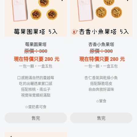
莓果園果塔
杏香小魚果塔
原價：
300
原價：
300
現在特價只要
280
元
現在特價只要
280
元
一包一顆，一盒五包
一包一顆，一盒五包
口感飽滿自然的蔓越莓
杏仁香氣與乾燥小魚
吃的出曬透果實口感
搭配酥脆塔皮
搭配核桃、南瓜子
自由奔放好滋味
視覺味覺繽紛滿點
✩葷食
✩蛋奶素可食
售完
售完