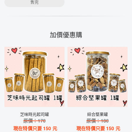
售完
加價優惠購
芝味時光起司罐
綜合堅果罐
原價：
170
原價：
180
現在特價只要
150
元
現在特價只要
150
元