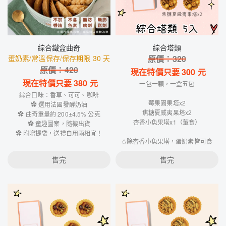
綜合鐵盒曲奇
綜合塔類
蛋奶素/常溫保存/保存期限 30 天
原價：
320
原價：
420
現在特價只要
300
元
現在特價只要
380
元
一包一顆，一盒五包
綜合口味：香草、可可、咖啡
莓果園果塔x2
✿ 選用法國發酵奶油
焦糖夏威夷果塔x2
✿ 曲奇重量約 200±4.5% 公克
杏香小魚果塔x1（葷食）
✿ 童趣圖案，隨機出貨
✿ 附贈提袋，送禮自用兩相宜！
✩除杏香小魚果塔，蛋奶素皆可食
售完
售完