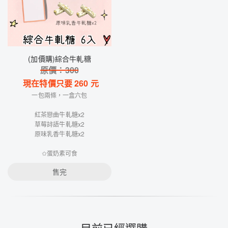
(加價購)綜合牛軋糖
原價：
300
現在特價只要
260
元
一包兩條，一盒六包
紅茶戀曲牛軋糖x2
草莓詩語牛軋糖x2
原味乳香牛軋糖x2
✩蛋奶素可食
售完
目前已經選購