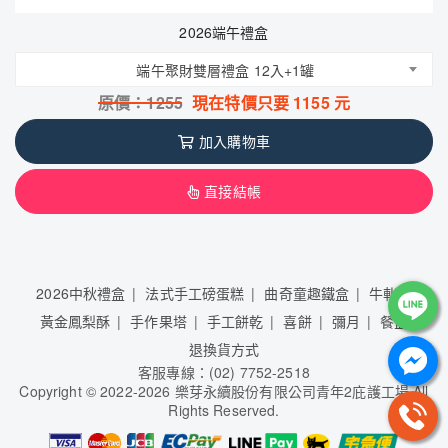
2026端午禮盒
端午聚財雙層禮盒 12入+1罐
原價：
1255
現在特價只要
1155
元
加入購物車
直接結帳
2026中秋禮盒
法式手工磅蛋糕
曲奇童趣鐵盒
牛軋糖
黃金鳳梨酥
手作果塔
手工餅乾
喜餅
彌月
餐盒
退換貨方式
客服專線：(02) 7752-2518
Copyright
©
2022-2026 樂芽永續股份有限公司青年2庇護工場 All
Rights Reserved.