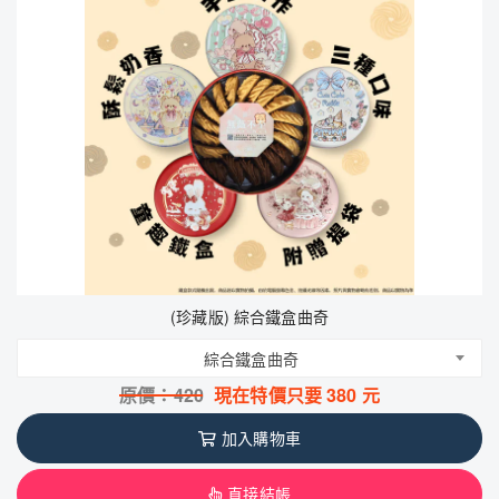
(珍藏版) 綜合鐵盒曲奇
綜合鐵盒曲奇
原價：
420
現在特價只要
380
元
加入購物車
直接結帳